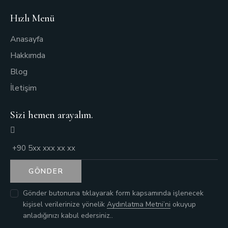
Hızlı Menü
Anasayfa
Hakkımda
Blog
İletişim
Sizi hemen arayalım.
GÖNDER
Gönder butonuna tıklayarak form kapsamında işlenecek
kişisel verilerinize yönelik
Aydınlatma Metni’ni
okuyup
anladığınızı kabul edersiniz..