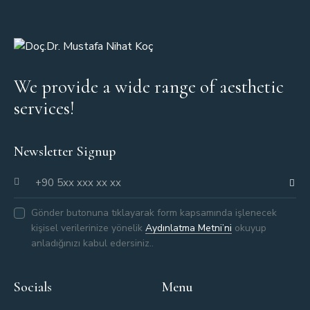
We provide a wide range of aesthetic
services!
Newsletter Signup
GÖND
Gönder butonuna tıklayarak form kapsamında işlenecek
kişisel verilerinize yönelik
Aydınlatma Metni’ni
okuyup
anladığınızı kabul edersiniz..
Socials
Menu